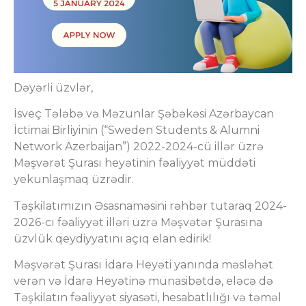
Dəyərli üzvlər,
İsveç Tələbə və Məzunlar Şəbəkəsi Azərbaycan
İctimai Birliyinin (“Sweden Students & Alumni
Network Azerbaijan”) 2022-2024-cü illər üzrə
Məşvərət Şurası heyətinin fəaliyyət müddəti
yekunlaşmaq üzrədir.
Təşkilatımızın Əsasnaməsini rəhbər tutaraq 2024-
2026-cı fəaliyyət illəri üzrə Məşvətər Şurasına
üzvlük qeydiyyatını açıq elan edirik!
Məşvərət Şurası İdarə Heyəti yanında məsləhət
verən və İdarə Heyətinə münasibətdə, eləcə də
Təşkilatın fəaliyyət siyasəti, hesabatlılığı və təməl