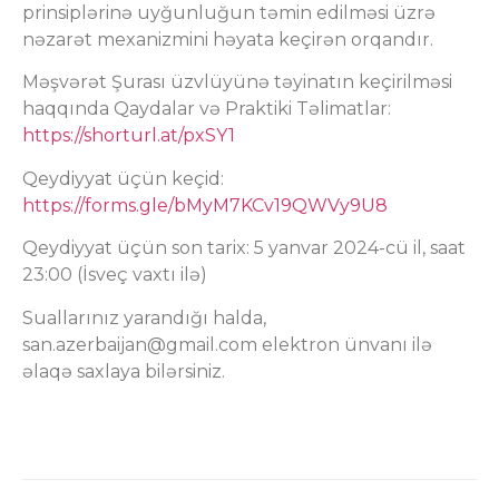
prinsiplərinə uyğunluğun təmin edilməsi üzrə
nəzarət mexanizmini həyata keçirən orqandır.
Məşvərət Şurası üzvlüyünə təyinatın keçirilməsi
haqqında Qaydalar və Praktiki Təlimatlar:
https://shorturl.at/pxSY1
Qeydiyyat üçün keçid:
https://forms.gle/bMyM7KCv19QWVy9U8
Qeydiyyat üçün son tarix: 5 yanvar 2024-cü il, saat
23:00 (İsveç vaxtı ilə)
Suallarınız yarandığı halda,
san.azerbaijan@gmail.com elektron ünvanı ilə
əlaqə saxlaya bilərsiniz.