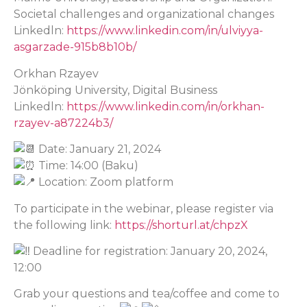
Societal challenges and organizational changes
Linkedln:
https://www.linkedin.com/in/ulviyya-
asgarzade-915b8b10b/
Orkhan Rzayev
Jönköping University, Digital Business
Linkedln:
https://www.linkedin.com/in/orkhan-
rzayev-a87224b3/
Date: January 21, 2024
Time: 14:00 (Baku)
Location: Zoom platform
To participate in the webinar, please register via
the following link:
https://shorturl.at/chpzX
Deadline for registration: January 20, 2024,
12:00
Grab your questions and tea/coffee and come to