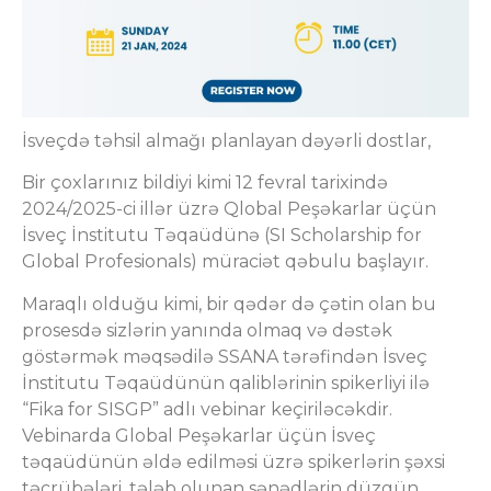
İsveçdə təhsil almağı planlayan dəyərli dostlar,
Bir çoxlarınız bildiyi kimi 12 fevral tarixində
2024/2025-ci illər üzrə Qlobal Peşəkarlar üçün
İsveç İnstitutu Təqaüdünə (SI Scholarship for
Global Profesionals) müraciət qəbulu başlayır.
Maraqlı olduğu kimi, bir qədər də çətin olan bu
prosesdə sizlərin yanında olmaq və dəstək
göstərmək məqsədilə SSANA tərəfindən İsveç
İnstitutu Təqaüdünün qaliblərinin spikerliyi ilə
“Fika for SISGP” adlı vebinar keçiriləcəkdir.
Vebinarda Global Peşəkarlar üçün İsveç
təqaüdünün əldə edilməsi üzrə spikerlərin şəxsi
təcrübələri, tələb olunan sənədlərin düzgün