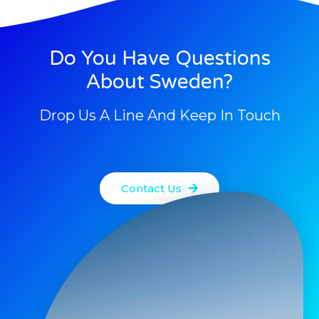
Do You Have Questions
About Sweden?
Drop Us A Line And Keep In Touch
Contact Us