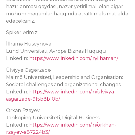
hazırlanması qaydası, nəzər yetirilməli olan digər
mühüm məqamlar haqqında ətraflı məlumat əldə
edəcəksiniz.
Spikerlərimiz:
İlhamə Hüseynova
Lund Universiteti, Avropa Biznes Hüququ
Linkedln:
https://www.linkedin.com/in/ilhamah/
Ülviyyə Əsgərzadə
Malmö Universiteti, Leadership and Organisation:
Societal challenges and organizational changes
Linkedln:
https://www.linkedin.com/in/ulviyya-
asgarzade-915b8b10b/
Orxan Rzayev
Jönköping Universiteti, Digital Business
Linkedln:
https://www.linkedin.com/in/orkhan-
rzayev-a87224b3/