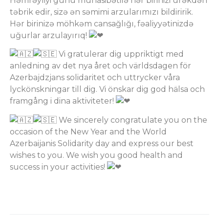
Həmrəyliyi günü münasibətilə hər birinizi ürəkdən
təbrik edir, sizə ən səmimi arzularımızı bildiririk.
Hər birinizə möhkəm cansağlığı, fəaliyyətinizdə
uğurlar arzulayırıq!
Vi gratulerar dig uppriktigt med
anledning av det nya året och världsdagen för
Azerbajdzjans solidaritet och uttrycker våra
lyckönskningar till dig. Vi önskar dig god hälsa och
framgång i dina aktiviteter!
We sincerely congratulate you on the
occasion of the New Year and the World
Azerbaijanis Solidarity day and express our best
wishes to you. We wish you good health and
success in your activities!