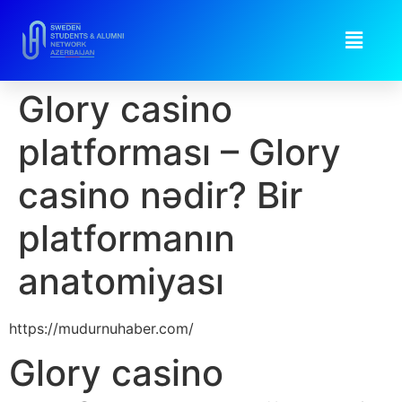
Glory casino
platforması – Glory
casino nədir? Bir
platformanın
anatomiyası
https://mudurnuhaber.com/
Glory casino