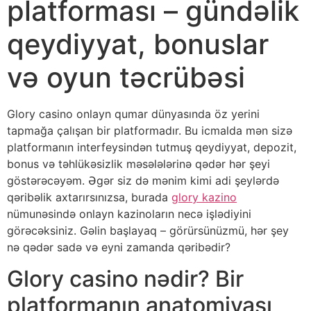
platforması – gündəlik
qeydiyyat, bonuslar
və oyun təcrübəsi
Glory casino onlayn qumar dünyasında öz yerini
tapmağa çalışan bir platformadır. Bu icmalda mən sizə
platformanın interfeysindən tutmuş qeydiyyat, depozit,
bonus və təhlükəsizlik məsələlərinə qədər hər şeyi
göstərəcəyəm. Əgər siz də mənim kimi adi şeylərdə
qəribəlik axtarırsınızsa, burada
glory kazino
nümunəsində onlayn kazinoların necə işlədiyini
görəcəksiniz. Gəlin başlayaq – görürsünüzmü, hər şey
nə qədər sadə və eyni zamanda qəribədir?
Glory casino nədir? Bir
platformanın anatomiyası