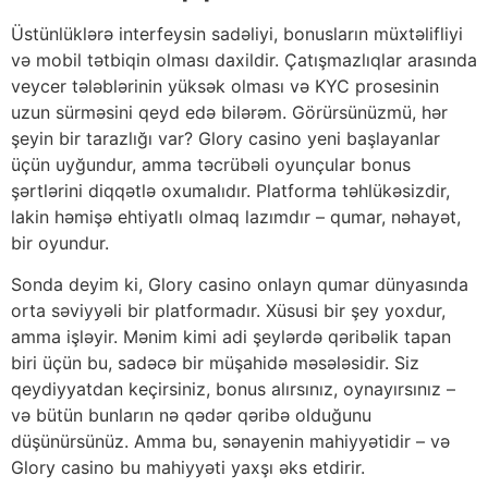
Üstünlüklərə interfeysin sadəliyi, bonusların müxtəlifliyi
və mobil tətbiqin olması daxildir. Çatışmazlıqlar arasında
veycer tələblərinin yüksək olması və KYC prosesinin
uzun sürməsini qeyd edə bilərəm. Görürsünüzmü, hər
şeyin bir tarazlığı var? Glory casino yeni başlayanlar
üçün uyğundur, amma təcrübəli oyunçular bonus
şərtlərini diqqətlə oxumalıdır. Platforma təhlükəsizdir,
lakin həmişə ehtiyatlı olmaq lazımdır – qumar, nəhayət,
bir oyundur.
Sonda deyim ki, Glory casino onlayn qumar dünyasında
orta səviyyəli bir platformadır. Xüsusi bir şey yoxdur,
amma işləyir. Mənim kimi adi şeylərdə qəribəlik tapan
biri üçün bu, sadəcə bir müşahidə məsələsidir. Siz
qeydiyyatdan keçirsiniz, bonus alırsınız, oynayırsınız –
və bütün bunların nə qədər qəribə olduğunu
düşünürsünüz. Amma bu, sənayenin mahiyyətidir – və
Glory casino bu mahiyyəti yaxşı əks etdirir.