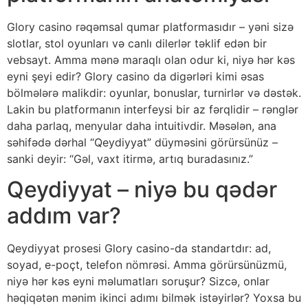
Glory casino rəqəmsal qumar platformasıdır – yəni sizə
slotlar, stol oyunları və canlı dilerlər təklif edən bir
vebsayt. Amma mənə maraqlı olan odur ki, niyə hər kəs
eyni şeyi edir? Glory casino da digərləri kimi əsas
bölmələrə malikdir: oyunlar, bonuslar, turnirlər və dəstək.
Lakin bu platformanın interfeysi bir az fərqlidir – rənglər
daha parlaq, menyular daha intuitivdir. Məsələn, ana
səhifədə dərhal “Qeydiyyat” düyməsini görürsünüz –
sanki deyir: “Gəl, vaxt itirmə, artıq buradasınız.”
Qeydiyyat – niyə bu qədər
addım var?
Qeydiyyat prosesi Glory casino-da standartdır: ad,
soyad, e-poçt, telefon nömrəsi. Amma görürsünüzmü,
niyə hər kəs eyni məlumatları soruşur? Sizcə, onlar
həqiqətən mənim ikinci adımı bilmək istəyirlər? Yoxsa bu