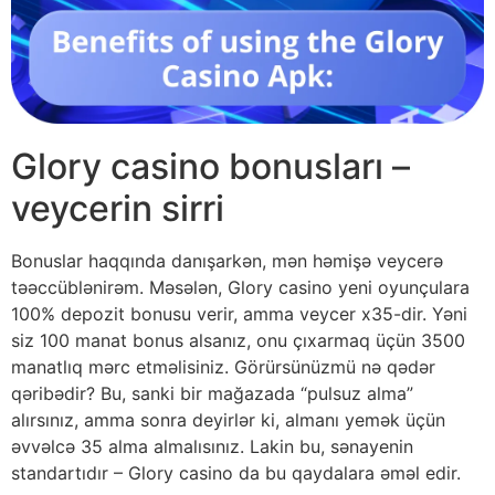
Glory casino bonusları –
veycerin sirri
Bonuslar haqqında danışarkən, mən həmişə veycerə
təəccüblənirəm. Məsələn, Glory casino yeni oyunçulara
100% depozit bonusu verir, amma veycer x35-dir. Yəni
siz 100 manat bonus alsanız, onu çıxarmaq üçün 3500
manatlıq mərc etməlisiniz. Görürsünüzmü nə qədər
qəribədir? Bu, sanki bir mağazada “pulsuz alma”
alırsınız, amma sonra deyirlər ki, almanı yemək üçün
əvvəlcə 35 alma almalısınız. Lakin bu, sənayenin
standartıdır – Glory casino da bu qaydalara əməl edir.